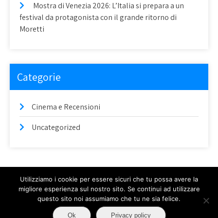
Mostra di Venezia 2026: L’Italia si prepara a un
festival da protagonista con il grande ritorno di
Moretti
Categorie
Cinema e Recensioni
Uncategorized
Utilizziamo i cookie per essere sicuri che tu possa avere la
migliore esperienza sul nostro sito. Se continui ad utilizzare
questo sito noi assumiamo che tu ne sia felice.
Blog Film - Proudly Powered by WordPress
Theme by Grace Themes
Ok
Privacy policy