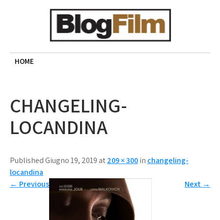
Skip
to
content
BLOG FILM
Cinema, recensioni e approfondimenti
HOME
CHANGELING-
LOCANDINA
Published Giugno 19, 2019 at
209 × 300
in
changeling-
locandina
←
Previous
Next
→