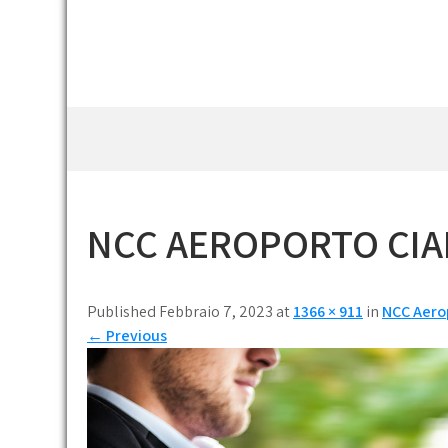
Skip
to
content
BLOG FILM
Cinema, recensioni e approfondimenti
NCC AEROPORTO CI
Published Febbraio 7, 2023 at
1366 × 911
in
NCC Aero
←
Previous