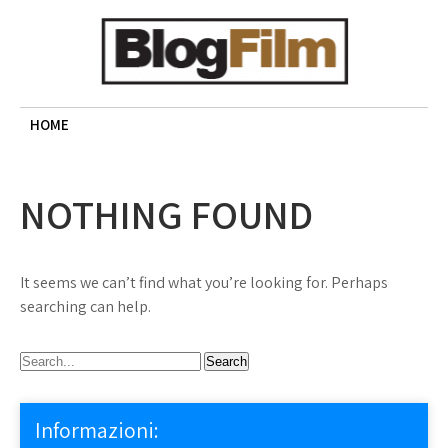
Skip
to
content
BLOG FILM
Cinema, recensioni e approfondimenti
HOME
NOTHING FOUND
It seems we can’t find what you’re looking for. Perhaps
searching can help.
Informazioni: